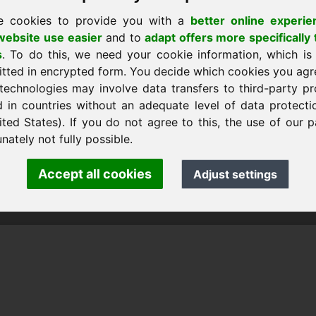
e cookies to provide you with a
better online experie
ebsite use easier
and to
adapt offers more specifically 
s
. To do this, we need your cookie information, which is
itted in encrypted form. You decide which cookies you agr
technologies may involve data transfers to third-party pr
d in countries without an adequate level of data protectio
ited States). If you do not agree to this, the use of our p
اتصال مباشر · mann · Frankcom IT Service
m.info
· Phone:
+49.85389129900
nately not fully possible.
Accept all cookies
Adjust settings
 Frankcom IT Service | Frank Heilmann |
Imprint
&
Data Protec