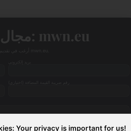
مجال اقتراح السعر: mwn.eu
أرغب في تقديم عرض سعر للنطاق mwn.eu.
بريد إلكتروني
رقم ضريبة القيمة المضافة (اختياري)
ies: Your privacy is important for us!