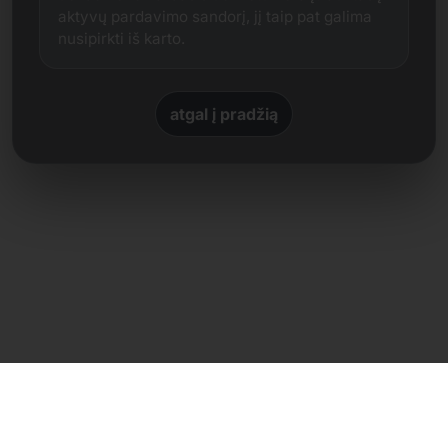
aktyvų pardavimo sandorį, jį taip pat galima
nusipirkti iš karto.
atgal į pradžią
Tiesioginis kontaktas