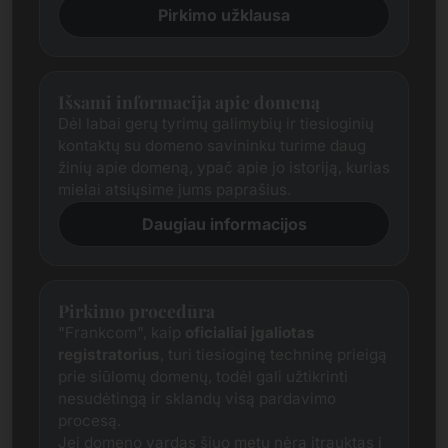
Pirkimo užklausa
Išsami informacija apie domeną
Dėl labai gerų tyrimų galimybių ir tiesioginių
kontaktų su domeno savininku turime daug
žinių apie domeną, ypač apie jo istoriją, kurias
mielai atsiųsime jums paprašius.
Daugiau informacijos
Pirkimo procedūra
"Frankcom", kaip
oficialiai įgaliotas
registratorius
, turi tiesioginę techninę prieigą
prie siūlomų domenų, todėl gali užtikrinti
nesudėtingą ir sklandų visą pardavimo
procesą.
Jei domeno vardas šiuo metu nėra įtrauktas į