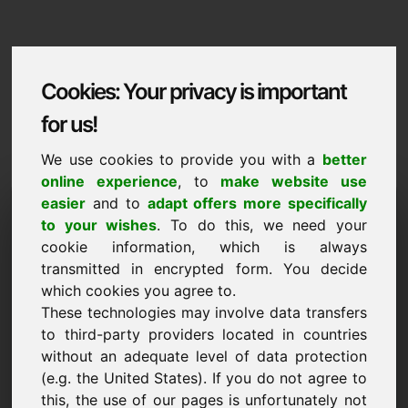
Cookies: Your privacy is important
for us!
We use cookies to provide you with a
better
online experience
, to
make website use
Domaininformation
easier
and to
adapt offers more specifically
to your wishes
. To do this, we need your
Domaininformation | Lietuviu
cookie information, which is always
transmitted in encrypted form. You decide
Speciali kaina: 2.000,00 Euro (be PVM)
which cookies you agree to.
These technologies may involve data transfers
NAUJA
Atraskite daugiau patrauklių domenų svetainėje Find-
to third-party providers located in countries
Your-Domain.eu
without an adequate level of data protection
atrasti ->
(e.g. the United States). If you do not agree to
this, the use of our pages is unfortunately not