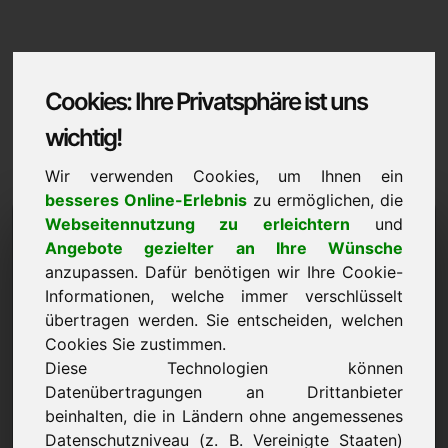
Cookies: Ihre Privatsphäre ist uns
wichtig!
Wir verwenden Cookies, um Ihnen ein
besseres Online-Erlebnis
zu ermöglichen, die
mwn.eu
Webseitennutzung zu erleichtern
und
Angebote gezielter an Ihre Wünsche
Domaininformation | Deutsch
anzupassen. Dafür benötigen wir Ihre Cookie-
Informationen, welche immer verschlüsselt
Vorzugspreis: 2.000,00 Euro (exkl. MwSt.)
übertragen werden. Sie entscheiden, welchen
Cookies Sie zustimmen.
NEU
Ausgewählte weitere Domains auf Find-Your-Domain.eu
Diese Technologien können
jetzt entdecken ->
Datenübertragungen an Drittanbieter
beinhalten, die in Ländern ohne angemessenes
Datenschutzniveau (z. B. Vereinigte Staaten)